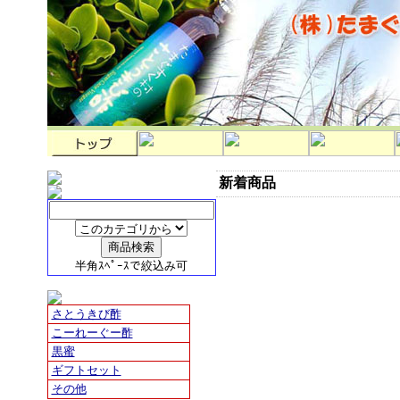
新着商品
半角ｽﾍﾟｰｽで絞込み可
さとうきび酢
こーれーぐー酢
黒蜜
ギフトセット
その他